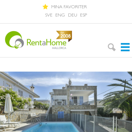
MINA FAVORITER
SVE
ENG
DEU
ESP
Sök bostad
Områdesguiden
Om Mallorca
Om oss