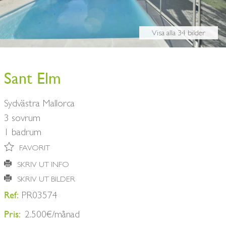
BUY A HOME
SAMARBETSPARTNERS
ÄGARE
Visa alla 34 bilder
KONTAKTA OSS
NYHETSBREV
Sant Elm
Sydvästra Mallorca
3 sovrum
1 badrum
FAVORIT
SKRIV UT INFO
SKRIV UT BILDER
Ref:
PR03574
Pris:
2.500€/månad