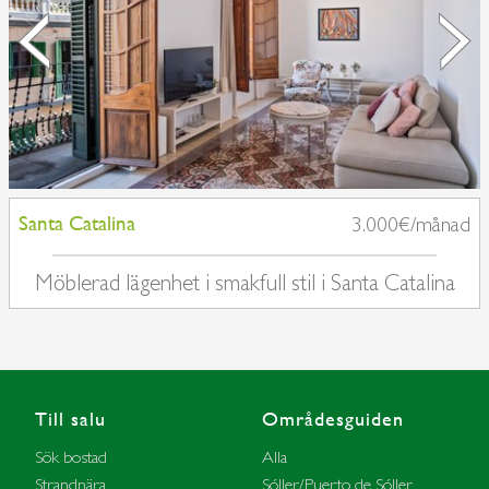
Santa Catalina
3.000€/månad
Möblerad lägenhet i smakfull stil i Santa Catalina
Till salu
Områdesguiden
Sök bostad
Alla
Strandnära
Sóller/Puerto de Sóller