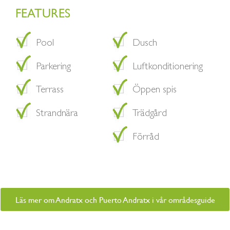
FEATURES
Pool
Dusch
Parkering
Luftkonditionering
Terrass
Öppen spis
Strandnära
Trädgård
Förråd
Läs mer om Andratx och Puerto Andratx i vår områdesguide