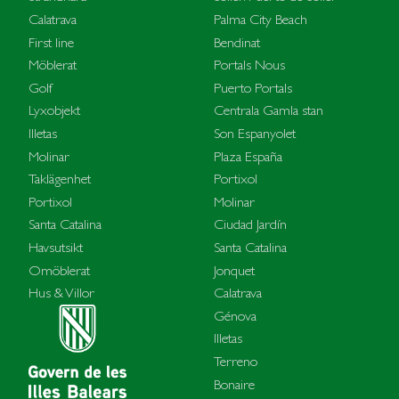
Calatrava
Palma City Beach
First line
Bendinat
Möblerat
Portals Nous
Golf
Puerto Portals
Lyxobjekt
Centrala Gamla stan
Illetas
Son Espanyolet
Molinar
Plaza España
Taklägenhet
Portixol
Portixol
Molinar
Santa Catalina
Ciudad Jardín
Havsutsikt
Santa Catalina
Omöblerat
Jonquet
Hus & Villor
Calatrava
Génova
Illetas
Terreno
Bonaire