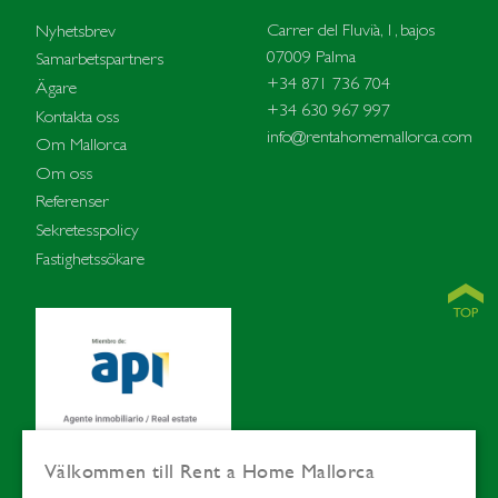
Carrer del Fluvià, 1, bajos
Nyhetsbrev
07009 Palma
Samarbetspartners
+34 871 736 704
Ägare
+34 630 967 997
Kontakta oss
info@rentahomemallorca.com
Om Mallorca
Om oss
Referenser
Sekretesspolicy
Fastighetssökare
Välkommen till Rent a Home Mallorca