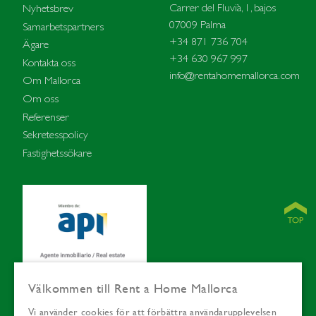
Carrer del Fluvià, 1, bajos
Nyhetsbrev
07009 Palma
Samarbetspartners
+34 871 736 704
Ägare
+34 630 967 997
Kontakta oss
info@rentahomemallorca.com
Om Mallorca
Om oss
Referenser
Sekretesspolicy
Fastighetssökare
Välkommen till Rent a Home Mallorca
Vi använder cookies för att förbättra användarupplevelsen