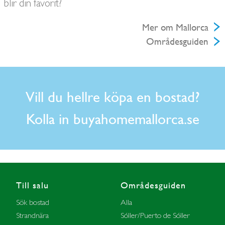
blir din favorit?
Mer om Mallorca
Områdesguiden
Vill du hellre köpa en bostad?
Kolla in buyahomemallorca.se
Till salu
Områdesguiden
Sök bostad
Alla
Strandnära
Sóller/Puerto de Sóller