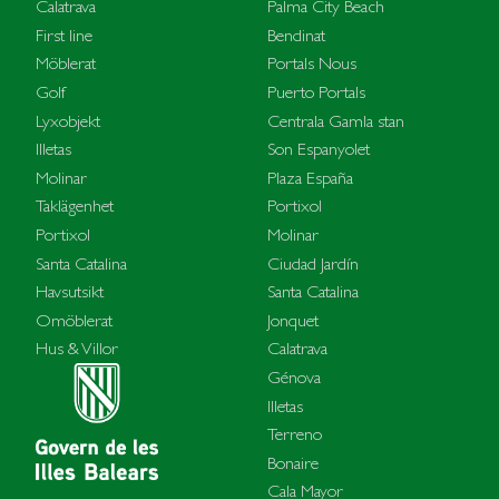
Calatrava
Palma City Beach
First line
Bendinat
Möblerat
Portals Nous
Golf
Puerto Portals
Lyxobjekt
Centrala Gamla stan
Illetas
Son Espanyolet
Molinar
Plaza España
Taklägenhet
Portixol
Portixol
Molinar
Santa Catalina
Ciudad Jardín
Havsutsikt
Santa Catalina
Omöblerat
Jonquet
Hus & Villor
Calatrava
Génova
Illetas
Terreno
Bonaire
Cala Mayor