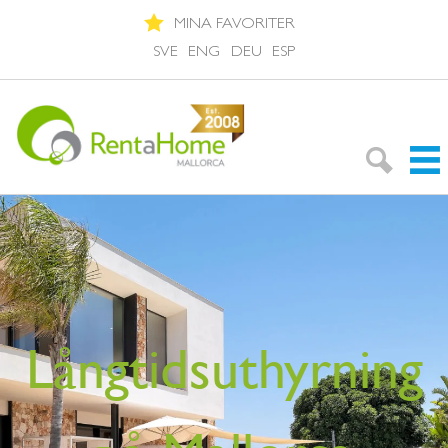
MINA FAVORITER
SVE
ENG
DEU
ESP
Sök bostad
Områdesguiden
Om Mallorca
Långtidsuthyrning
Om oss