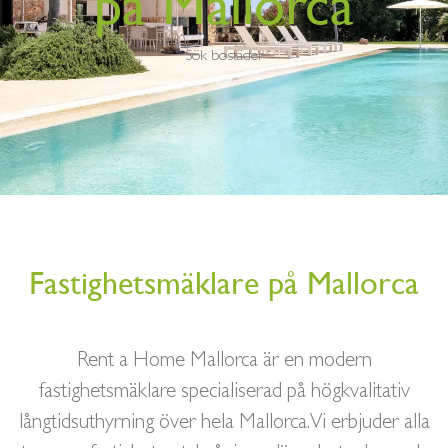
på Mallorca
BUY A HOME
SAMARBETSPARTNERS
Sök bostäder
ÄGARE
KONTAKTA OSS
NYHETSBREV
Fastighetsmäklare på Mallorca
Rent a Home Mallorca är en modern
fastighetsmäklare specialiserad på högkvalitativ
långtidsuthyrning över hela Mallorca. Vi erbjuder alla